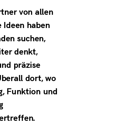
rtner von allen
e Ideen haben
den suchen,
iter denkt,
und präzise
berall dort, wo
g, Funktion und
g
rtreffen.