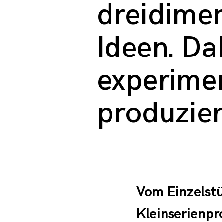
dreidime
f
Ideen. Da
i
experimen
l
produzier
Vom Einzelstü
Kleinserienpr