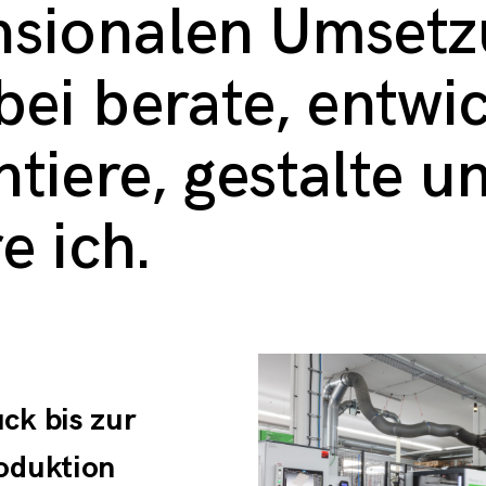
nsionalen Umsetz
bei berate, entwic
tiere, gestalte u
e ich.
ck bis zur
oduktion