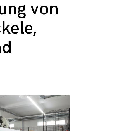
ung von
kele,
nd