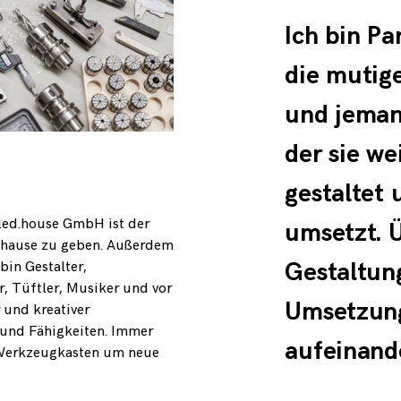
Ich bin Pa
die mutig
und jeman
der sie we
gestaltet 
tled.house GmbH ist der
umsetzt. Ü
uhause zu geben. Außerdem
Gestaltun
bin Gestalter,
, Tüftler, Musiker und vor
Umsetzun
 und kreativer
 und Fähigkeiten. Immer
aufeinande
 Werkzeugkasten um neue