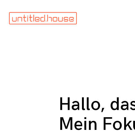
Skip
to
untitled.house
content
GmbH
P
Hallo, das
r
Mein Foku
o